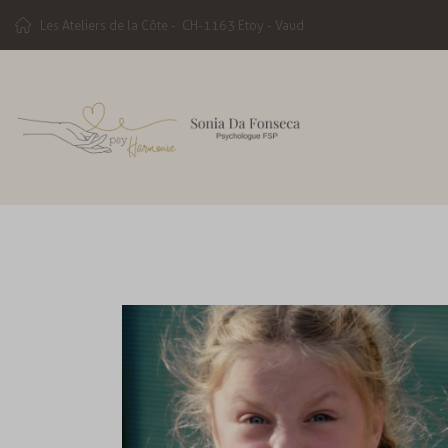
Les Ateliers de la Côte -
CH-1163 Etoy - Vaud