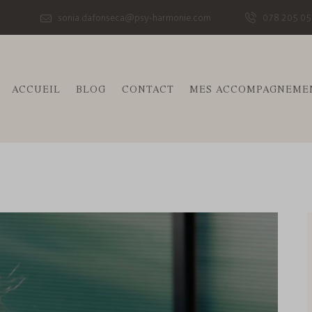
sonia.dafonseca@psy-harmonie.com
078 205 05
ACCUEIL
BLOG
CONTACT
MES ACCOMPAGNEME