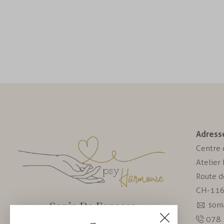
Adresse
Centre c
Atelier
Route d
CH-116
son
078 